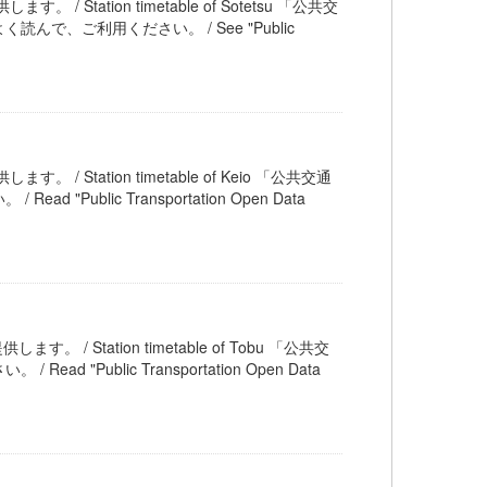
 / Station timetable of Sotetsu 「公共交
、ご利用ください。 / See "Public
。 / Station timetable of Keio 「公共交通
blic Transportation Open Data
す。 / Station timetable of Tobu 「公共交
ublic Transportation Open Data