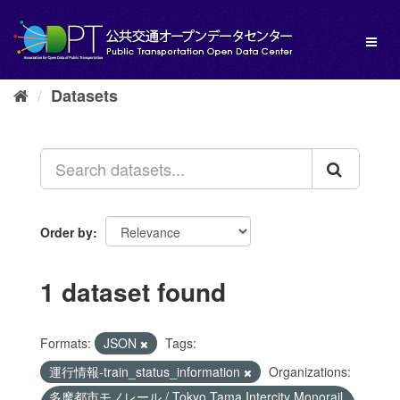
Skip
to
Toggl
content
naviga
Datasets
Order by
1 dataset found
Formats:
JSON
Tags:
運行情報-train_status_information
Organizations:
多摩都市モノレール / Tokyo Tama Intercity Monorail