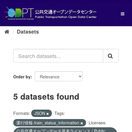
Skip
to
Toggl
content
naviga
Datasets
Order by
5 datasets found
Formats:
JSON
Tags:
運行情報-train_status_information
Licenses:
公共交通オープンデータ基本ライセンス / Public