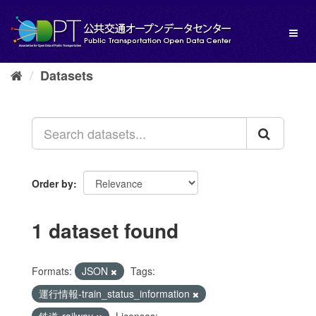
Skip
to
Toggl
content
naviga
Datasets
Order by
1 dataset found
Formats:
JSON
Tags:
運行情報-train_status_information