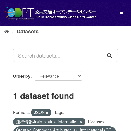
Skip
to
Toggl
content
naviga
Datasets
Order by
1 dataset found
Formats:
JSON
Tags:
運行情報-train_status_information
Licenses:
Creative Commons Attribution 4.0 International (CC