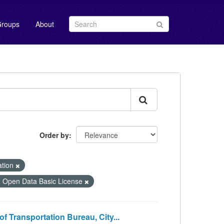
roups
About
Order by
tion
n Data Basic License
nsportation Bureau, City...