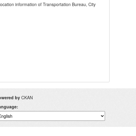
mation of Transportation Bureau, City
owered by
CKAN
anguage