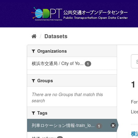
Skip
to
content
Datasets
Organizations
横浜市交通局 / City of Yo...
1
Groups
1
There are no Groups that match this
search
For
Lic
Tags
列車ロケーション情報-train_lo...
1
横浜