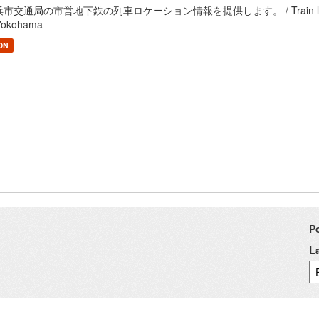
市交通局の市営地下鉄の列車ロケーション情報を提供します。 / Train location infor
Yokohama
ON
P
L