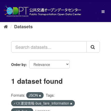
Skip
to
Toggl
content
naviga
Datasets
Order by
1 dataset found
Formats:
JSON
Tags:
バス運賃情報-bus_fare_information