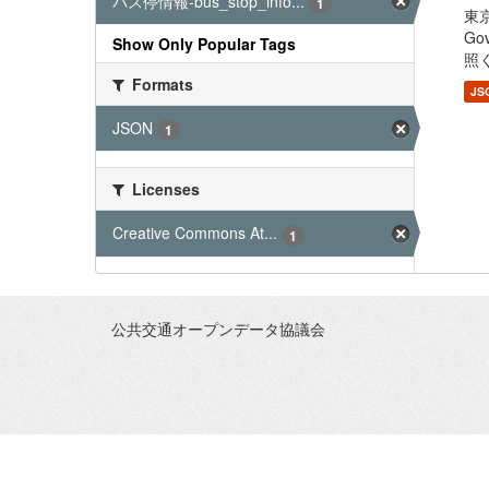
バス停情報-bus_stop_info...
1
東京
G
Show Only Popular Tags
照く
Formats
JS
JSON
1
Licenses
Creative Commons At...
1
公共交通オープンデータ協議会