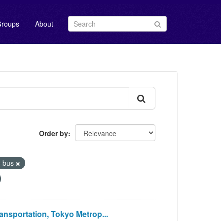
roups
About
Order by
-bus
portation, Tokyo Metrop...