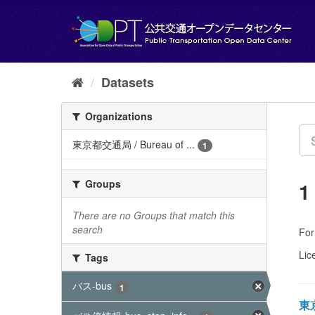
Skip
to
content
Datasets
Organizations
東京都交通局 / Bureau of ...
1
Groups
1
There are no Groups that match this
search
For
Lic
Tags
バス-bus
1
東京