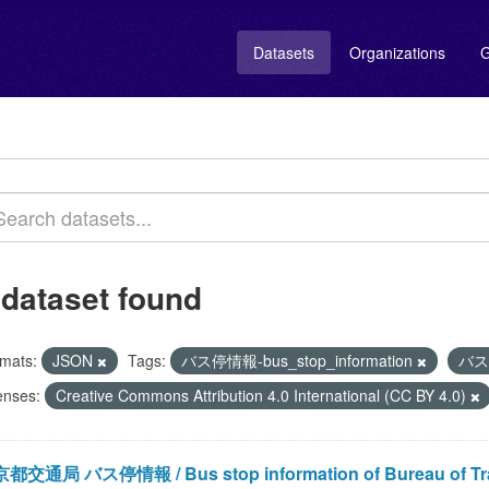
Datasets
Organizations
G
 dataset found
mats:
JSON
Tags:
バス停情報-bus_stop_information
バス
enses:
Creative Commons Attribution 4.0 International (CC BY 4.0)
都交通局 バス停情報 / Bus stop information of Bureau of Trans