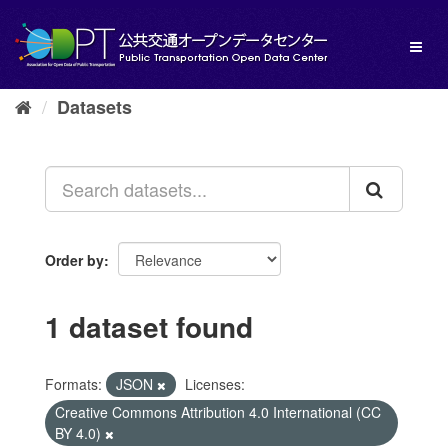
Skip
to
Toggl
content
naviga
Datasets
Order by
1 dataset found
Formats:
JSON
Licenses:
Creative Commons Attribution 4.0 International (CC
BY 4.0)