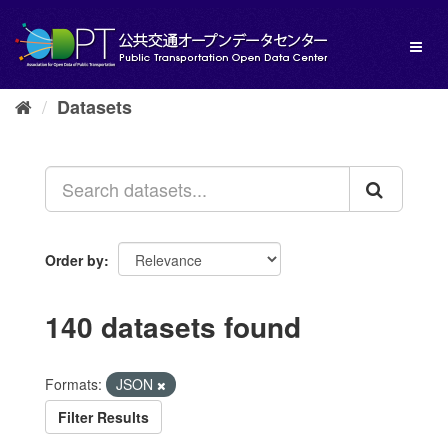
Skip
to
Toggl
content
naviga
Datasets
Order by
140 datasets found
Formats:
JSON
Filter Results