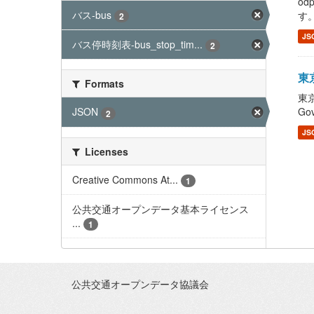
od
バス-bus
す
2
JS
バス停時刻表-bus_stop_tim...
2
東京
Formats
東京
Gov
JSON
2
JS
Licenses
Creative Commons At...
1
公共交通オープンデータ基本ライセンス
...
1
公共交通オープンデータ協議会