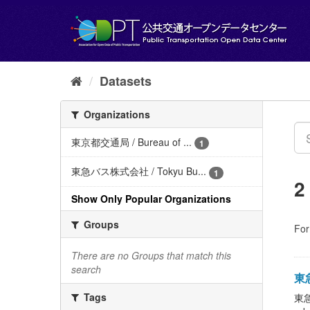
Skip
to
content
Datasets
Organizations
東京都交通局 / Bureau of ...
1
東急バス株式会社 / Tokyu Bu...
1
2
Show Only Popular Organizations
Groups
For
There are no Groups that match this
search
東急
Tags
東急