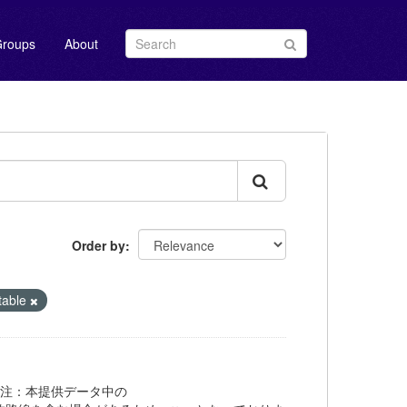
roups
About
Order by
able
 Bus 注：本提供データ中の