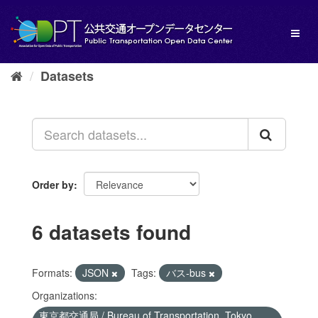
Skip
to
Toggl
content
naviga
Datasets
Order by
6 datasets found
Formats:
JSON
Tags:
バス-bus
Organizations:
東京都交通局 / Bureau of Transportation, Tokyo