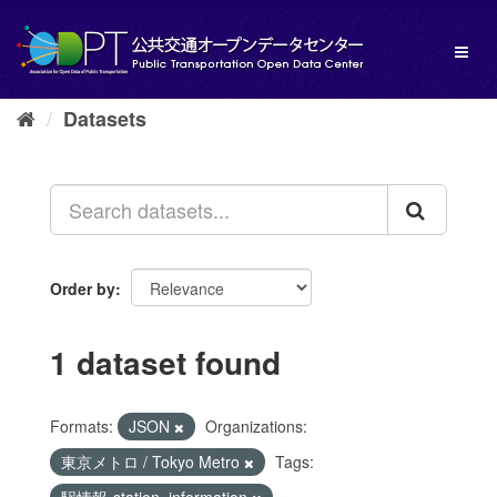
Skip
to
Toggl
content
naviga
Datasets
Order by
1 dataset found
Formats:
JSON
Organizations:
東京メトロ / Tokyo Metro
Tags: