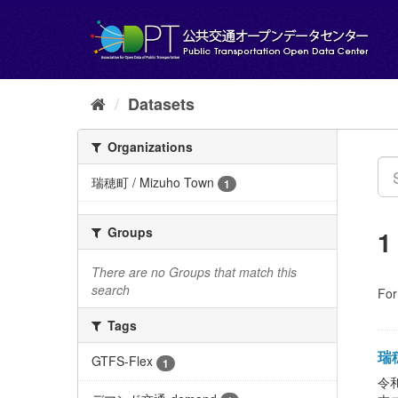
Skip
to
content
Datasets
Organizations
瑞穂町 / Mizuho Town
1
Groups
1
There are no Groups that match this
search
For
Tags
瑞穂
GTFS-Flex
1
令和