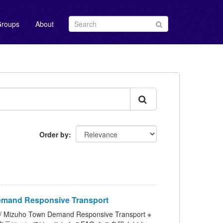
roups
About
Order by
Responsive Transport
n Demand Responsive Transport ※