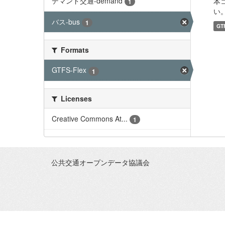
デマンド交通-demand
本
1
い。 
バス-bus
1
GT
Formats
GTFS-Flex
1
Licenses
Creative Commons At...
1
公共交通オープンデータ協議会