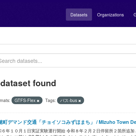
Datasets
Organizations
G
 dataset found
mats:
GTFS-Flex
Tags:
バス-bus
町デマンド交通「チョイソコみずほまち」 / Mizuho Town Demand 
６年１０月１日実証実験運行開始 令和８年２月２日停留所２箇所追加 / Mizuho Tow