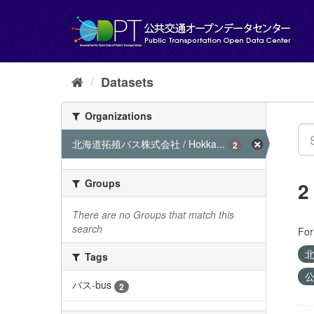
Skip
to
content
Datasets
Organizations
北海道拓殖バス株式会社 / Hokka...
2
Groups
2
There are no Groups that match this
search
For
北
Tags
公
バス-bus
2