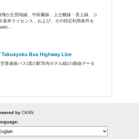
雄飛が丘団地線、中鈴蘭線、上士幌線・音上線、コ
タ基本ライセンス、および、その特定利用条件を
ic...
oku Bus Highway Line
空港連絡バス(道の駅市内ホテル線)の路線データ
owered by
CKAN
anguage