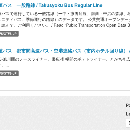
バス 一般路線 / Takusyoku Bus Regular Line
殖バスで運行している一般路線（一中・療養所線、南商・帯広の森線、
ュニティバス、季節運行の路線）のデータです。 公共交通オープンデー
読んで、ご利用ください。 / Read "Public Transportation Open Data Bas
FS/GTFS-JP
殖バス 都市間高速バス・空港連絡バス（市内ホテル回り線） / Takusy
広-旭川間のノースライナー、帯広-札幌間のポテトライナー、とかち帯広
。...
FS/GTFS-JP
P
L