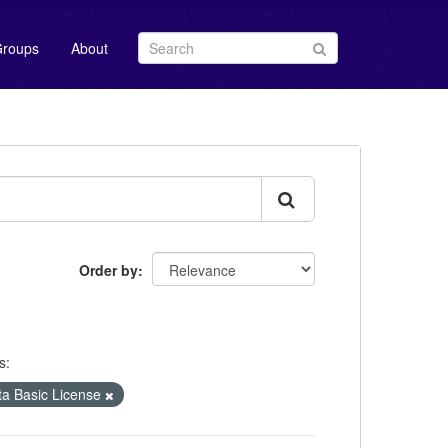
roups
About
Order by
s:
Basic License