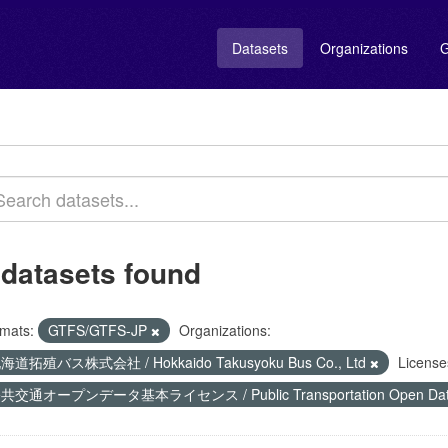
Datasets
Organizations
G
 datasets found
mats:
GTFS/GTFS-JP
Organizations:
海道拓殖バス株式会社 / Hokkaido Takusyoku Bus Co., Ltd
License
共交通オープンデータ基本ライセンス / Public Transportation Open Data 