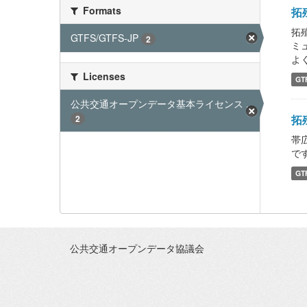
Formats
拓殖
拓
GTFS/GTFS-JP
2
ミ
よく
Licenses
GT
公共交通オープンデータ基本ライセンス ...
拓
2
帯
です
GT
公共交通オープンデータ協議会