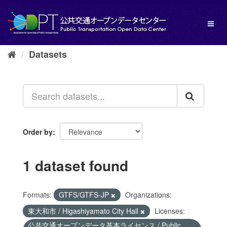
Skip
to
Toggl
content
naviga
Datasets
Order by
1 dataset found
Formats:
GTFS/GTFS-JP
Organizations:
東大和市 / Higashiyamato City Hall
Licenses:
公共交通オープンデータ基本ライセンス / Public