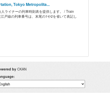
ion, Tokyo Metropolita...
イナーの列車時刻表を提供します。 / Train
n Government ※大江戸線の列車番号は、末尾の1や2を省いて表記し
owered by
CKAN
anguage