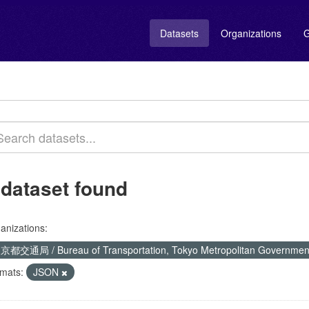
Datasets
Organizations
G
 dataset found
anizations:
京都交通局 / Bureau of Transportation, Tokyo Metropolitan Governme
mats:
JSON