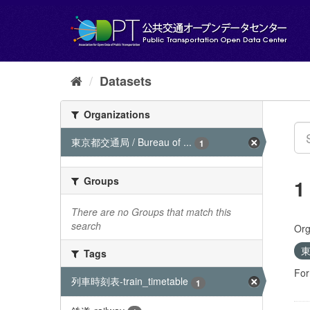
Skip
to
content
Datasets
Organizations
東京都交通局 / Bureau of ...
1
Groups
1
There are no Groups that match this
search
Org
東
Tags
For
列車時刻表-train_timetable
1