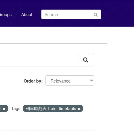
roups
About
Order by
nt
Tags:
列車時刻表-train_timetable