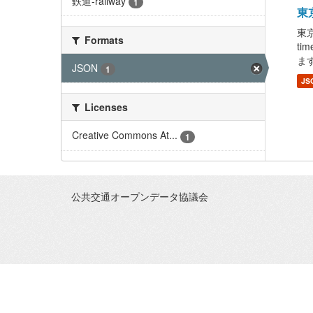
鉄道-railway
1
東京
東
Formats
ti
ます
JSON
1
JS
Licenses
Creative Commons At...
1
公共交通オープンデータ協議会