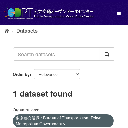
Skip
to
Toggl
content
naviga
Datasets
Order by
1 dataset found
Organizations:
東京都交通局 / Bureau of Transportation, Tokyo
Metropolitan Government