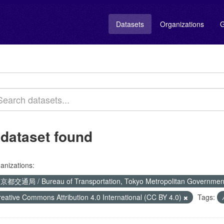
Datasets
Organizations
G
 dataset found
anizations:
京都交通局 / Bureau of Transportation, Tokyo Metropolitan Governme
reative Commons Attribution 4.0 International (CC BY 4.0)
Tags: