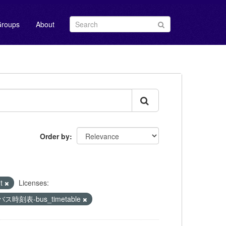
roups
About
Order by
nt
Licenses:
バス時刻表-bus_timetable