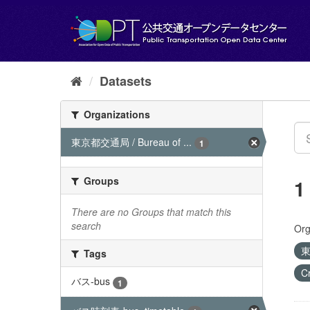
Skip
to
content
Datasets
Organizations
東京都交通局 / Bureau of ...
1
Groups
1
There are no Groups that match this
search
Org
東
Tags
C
バス-bus
1