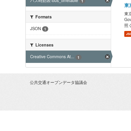
バス時刻表-bus_timetable
1
東京
東京
Formats
G
照くだ
JSON
1
JS
Licenses
Creative Commons At...
1
公共交通オープンデータ協議会