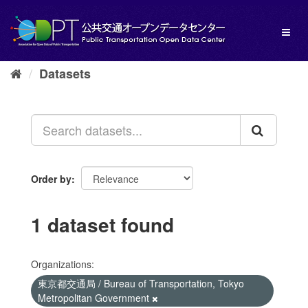
Skip
to
Toggl
content
naviga
Datasets
Order by
1 dataset found
Organizations:
東京都交通局 / Bureau of Transportation, Tokyo
Metropolitan Government