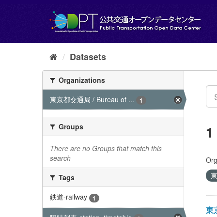
Skip
to
content
Datasets
Organizations
東京都交通局 / Bureau of ...
1
Groups
1
There are no Groups that match this
search
Org
東
Tags
鉄道-railway
1
東京