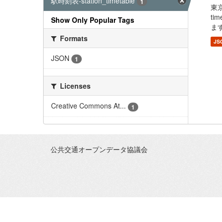
駅時刻表-station_timetable
1
東
ti
Show Only Popular Tags
ます
Formats
JS
JSON
1
Licenses
Creative Commons At...
1
公共交通オープンデータ協議会