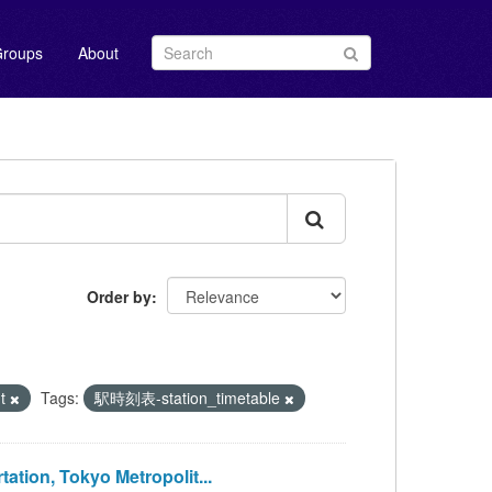
roups
About
Order by
nt
Tags:
駅時刻表-station_timetable
ion, Tokyo Metropolit...