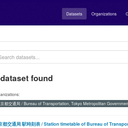
Datasets
Organizations
G
 dataset found
anizations:
京都交通局 / Bureau of Transportation, Tokyo Metropolitan Governme
都交通局 駅時刻表 / Station timetable of Bureau of Transportat