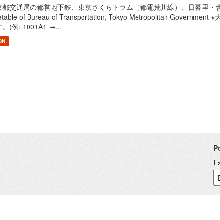
京都交通局の都営地下鉄、東京さくらトラム（都電荒川線）、日暮里・舎人ライ
metable of Bureau of Transportation, Tokyo Metropolita
。(例: 1001A1 →...
ON
P
L