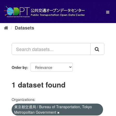
Skip
to
Toggl
content
naviga
Datasets
Order by
1 dataset found
Organizations:
東京都交通局 / Bureau of Transportation, Tokyo
Metropolitan Government