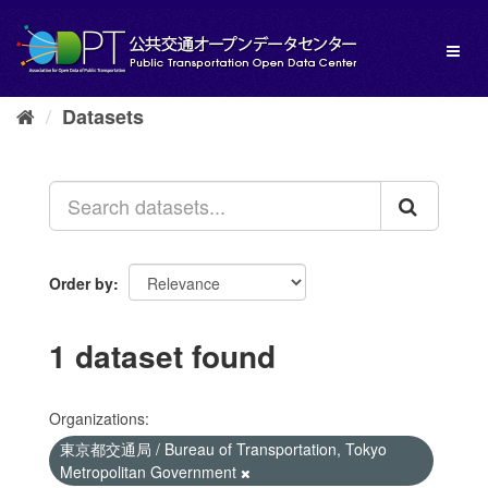
Skip
to
Toggl
content
naviga
Datasets
Order by
1 dataset found
Organizations:
東京都交通局 / Bureau of Transportation, Tokyo
Metropolitan Government