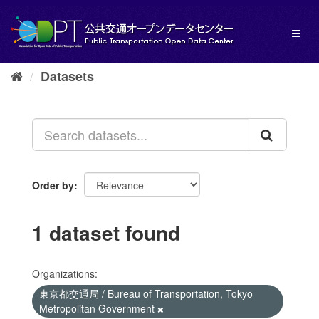
Skip
to
Toggl
content
naviga
Datasets
Order by
1 dataset found
Organizations:
東京都交通局 / Bureau of Transportation, Tokyo
Metropolitan Government