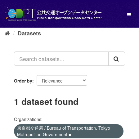
Skip
to
Toggl
content
naviga
Datasets
Order by
1 dataset found
Organizations:
東京都交通局 / Bureau of Transportation, Tokyo
Metropolitan Government