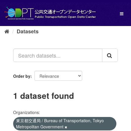
Skip
to
Toggl
content
naviga
Datasets
Order by
1 dataset found
Organizations:
東京都交通局 / Bureau of Transportation, Tokyo
Metropolitan Government