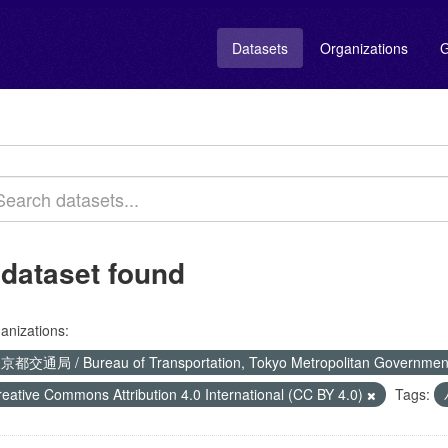
Datasets
Organizations
G
 dataset found
anizations:
京都交通局 / Bureau of Transportation, Tokyo Metropolitan Governme
reative Commons Attribution 4.0 International (CC BY 4.0)
Tags: