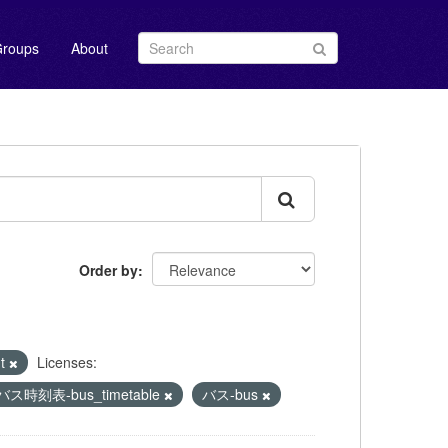
roups
About
Order by
nt
Licenses:
バス時刻表-bus_timetable
バス-bus