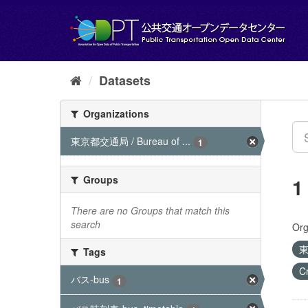
Skip
to
content
Datasets
Organizations
東京都交通局 / Bureau of ...
1
Groups
1
There are no Groups that match this
search
Org
東
Tags
C
バス-bus
1