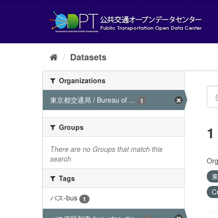
Skip
to
content
Datasets
Organizations
東京都交通局 / Bureau of ...
1
Groups
1
There are no Groups that match this
search
Org
東
Tags
C
バス-bus
1