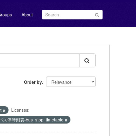
roups
About
Order by
nt
Licenses:
バス停時刻表-bus_stop_timetable