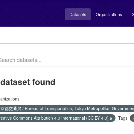
Datasets
Organizations
G
 dataset found
anizations:
京都交通局 / Bureau of Transportation, Tokyo Metropolitan Governme
reative Commons Attribution 4.0 International (CC BY 4.0)
Tags: