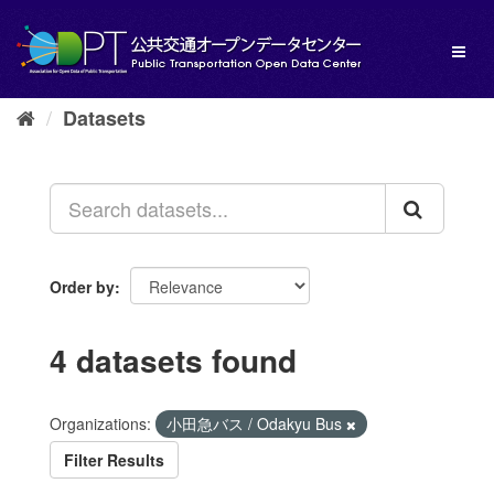
Skip
to
Toggl
content
naviga
Datasets
Order by
4 datasets found
Organizations:
小田急バス / Odakyu Bus
Filter Results