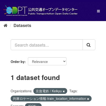
Skip
to
Toggl
content
naviga
Datasets
Order by
1 dataset found
Organizations:
京急電鉄 / Keikyu
Tags:
列車ロケーション情報-train_location_information