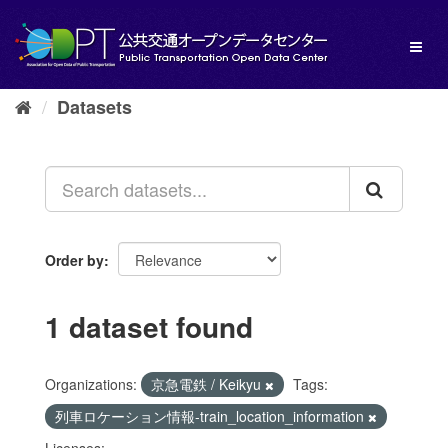
Skip
to
Toggl
content
naviga
Datasets
Order by
1 dataset found
Organizations:
京急電鉄 / Keikyu
Tags:
列車ロケーション情報-train_location_information