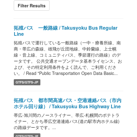
Filter Results
拓殖バス 一般路線 / Takusyoku Bus Regular
Line
拓殖バスで運行している一般路線（一中・療養所線、南
商・帯広の森線、雄飛が丘団地線、中鈴蘭線、上士幌
線・音上線、コミュニティバス、季節運行の路線）のデ
ータです。 公共交通オープンデータ基本ライセンス、お
よび、その特定利用条件をよく読んで、ご利用くださ
い。 / Read "Public Transportation Open Data Basic...
GTFS/GTFS-JP
拓殖バス 都市間高速バス・空港連絡バス（市内
ホテル回り線） / Takusyoku Bus Highway Line
帯広-旭川間のノースライナー、帯広-札幌間のポテトラ
イナー、とかち帯広空港連絡バス(道の駅市内ホテル線)
の路線データです。...
GTFS/GTFS-JP