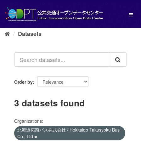
Skip
to
Toggl
content
naviga
Datasets
Order by
3 datasets found
Organizations:
北海道拓殖バス株式会社 / Hokkaido Takusyoku Bus
Co., Ltd