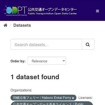
Skip
to
Toggl
content
naviga
Datasets
Order by
1 dataset found
Organizations:
羽幌沿海フェリー / Haboro Enkai Ferry
Licenses:
公共交通オープンデータ基本ライセンス / Public