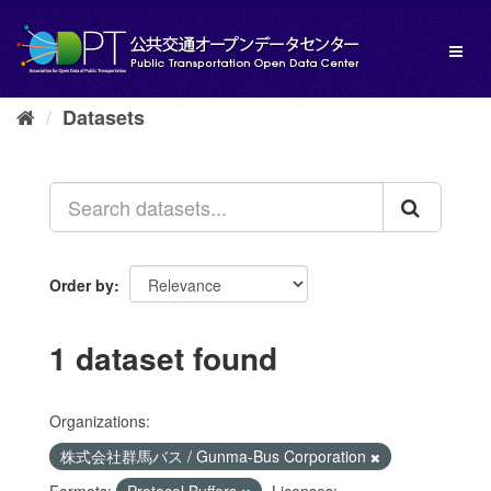
Skip
to
Toggl
content
naviga
Datasets
Order by
1 dataset found
Organizations:
株式会社群馬バス / Gunma-Bus Corporation