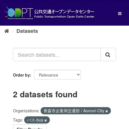
Skip
to
Toggl
content
naviga
Datasets
Order by
2 datasets found
Organizations:
青森市企業局交通部 / Aomori City
Tags:
バス-bus