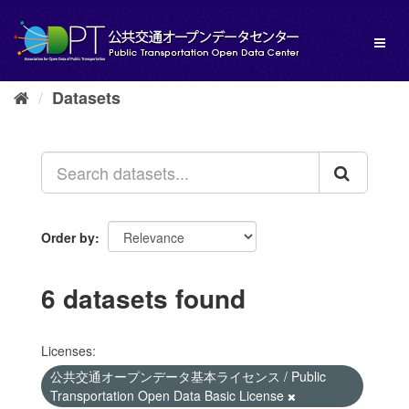
Skip
to
Toggl
content
naviga
Datasets
Order by
6 datasets found
Licenses:
公共交通オープンデータ基本ライセンス / Public
Transportation Open Data Basic License