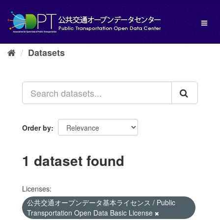
Skip
to
Toggl
content
naviga
Datasets
Order by
1 dataset found
Licenses:
公共交通オープンデータ基本ライセンス / Public
Transportation Open Data Basic License