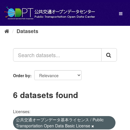
Skip
to
Toggl
content
naviga
Datasets
Order by
6 datasets found
Licenses:
公共交通オープンデータ基本ライセンス / Public
Transportation Open Data Basic License