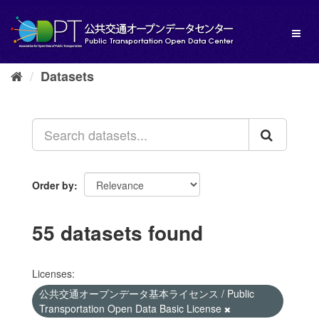
Skip
to
Toggl
content
naviga
Datasets
Order by
55 datasets found
Licenses:
公共交通オープンデータ基本ライセンス / Public
Transportation Open Data Basic License