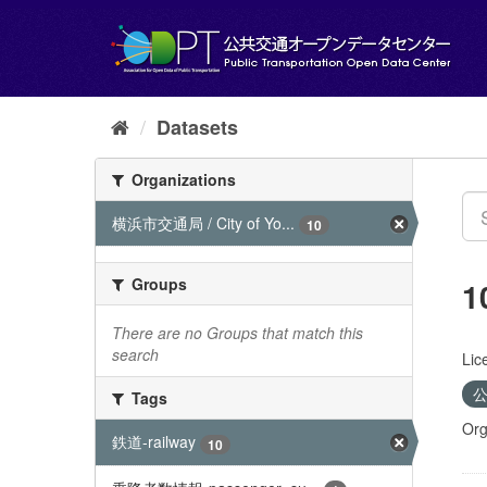
Skip
to
content
Datasets
Organizations
横浜市交通局 / City of Yo...
10
Groups
1
There are no Groups that match this
search
Lic
公
Tags
Org
鉄道-railway
10