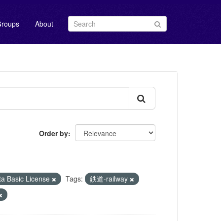
roups
About
Order by
Basic License
Tags:
鉄道-railway