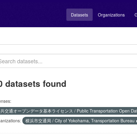
Datasets
Organizations
G
0 datasets found
enses:
共交通オープンデータ基本ライセンス / Public Transportation Open Data 
anizations:
横浜市交通局 / City of Yokohama, Transportation Bureau