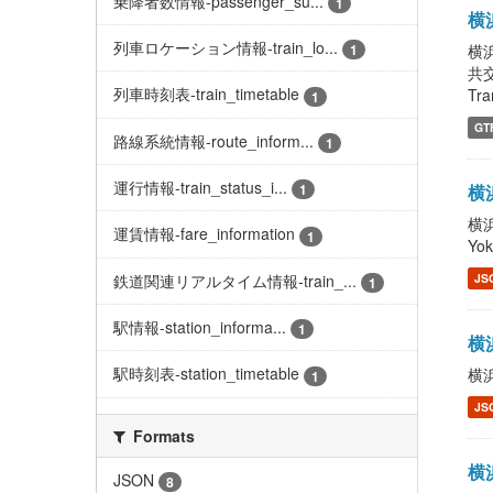
乗降者数情報-passenger_su...
1
横浜
列車ロケーション情報-train_lo...
横浜
1
共
列車時刻表-train_timetable
Tra
1
GT
路線系統情報-route_inform...
1
運行情報-train_status_i...
横浜
1
横浜
運賃情報-fare_information
1
Yo
鉄道関連リアルタイム情報-train_...
JS
1
駅情報-station_informa...
1
横浜
駅時刻表-station_timetable
横浜
1
JS
Formats
横浜
JSON
8