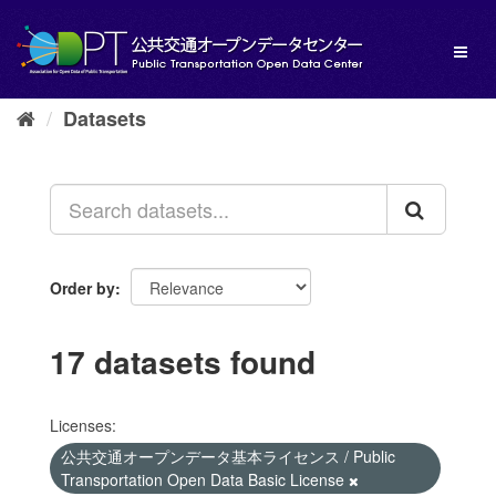
Skip
to
Toggl
content
naviga
Datasets
Order by
17 datasets found
Licenses:
公共交通オープンデータ基本ライセンス / Public
Transportation Open Data Basic License