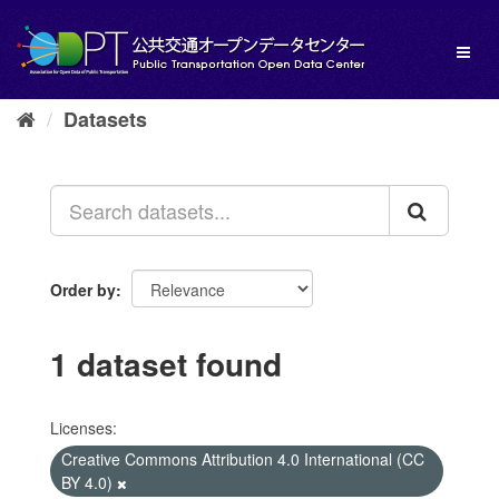
Skip
to
Toggl
content
naviga
Datasets
Order by
1 dataset found
Licenses:
Creative Commons Attribution 4.0 International (CC
BY 4.0)