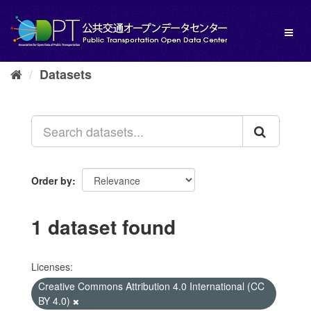
Skip
to
Toggl
content
naviga
Datasets
Order by
1 dataset found
Licenses:
Creative Commons Attribution 4.0 International (CC
BY 4.0)