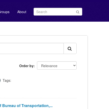
roups
About
Order by
Tags:
reau of Transportation,...