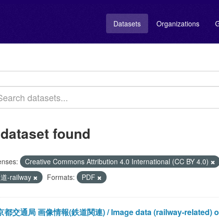
Datasets
Organizations
G
 dataset found
enses:
Creative Commons Attribution 4.0 International (CC BY 4.0)
道-railway
Formats:
PDF
都交通局 画像情報(鉄道関連) / Image data (railway-related) of Bu