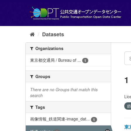
Skip
to
content
Datasets
Organizations
東京都交通局 / Bureau of ...
1
Groups
1
There are no Groups that match this
search
Lic
鉄
Tags
画像情報_鉄道関連-image_dat...
1
東京