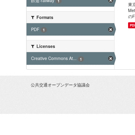
鉄道-railway
1
東京
Me
のF
Formats
PD
PDF
1
Licenses
Creative Commons At...
1
公共交通オープンデータ協議会