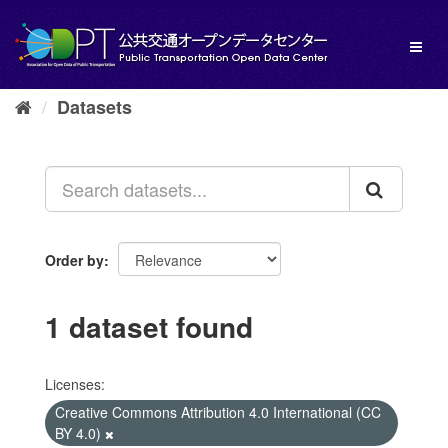
Skip
to
Toggl
content
naviga
Datasets
Order by
1 dataset found
Licenses:
Creative Commons Attribution 4.0 International (CC
BY 4.0)