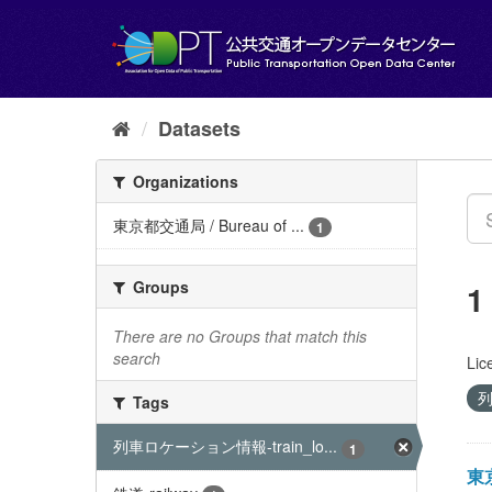
Skip
to
content
Datasets
Organizations
東京都交通局 / Bureau of ...
1
Groups
1
There are no Groups that match this
search
Lic
列
Tags
列車ロケーション情報-train_lo...
1
東京