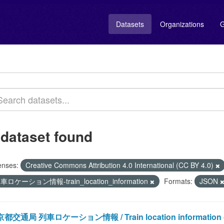
Datasets
Organizations
G
 dataset found
enses:
Creative Commons Attribution 4.0 International (CC BY 4.0)
車ロケーション情報-train_location_information
Formats:
JSON
都交通局 列車ロケーション情報 / Train location information of Bur