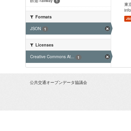
鉄道-railway
1
東
in
Formats
JS
JSON
1
Licenses
Creative Commons At...
1
公共交通オープンデータ協議会