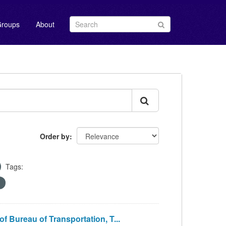
roups
About
Order by
Tags:
eau of Transportation, T...