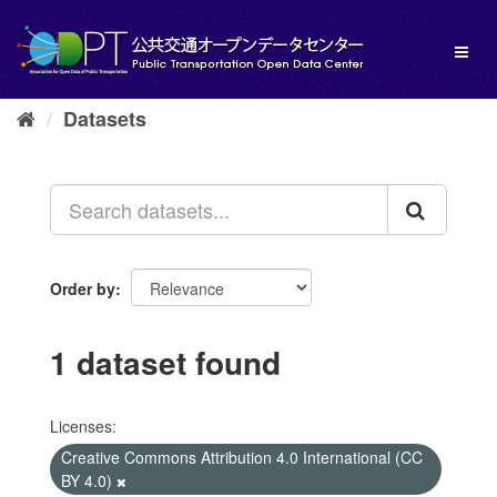
Skip
to
Toggl
content
naviga
Datasets
Order by
1 dataset found
Licenses:
Creative Commons Attribution 4.0 International (CC
BY 4.0)