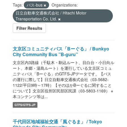
Tags:
バス-bus
Organizations:
日立自動車交通株式会社 / Hitachi Motor
Transportation Co. Ltd.
Filter Results
文京区コミュニティバス「Bーぐる」 / Bunkyo
City Community Bus ”B-guru”
文京区内3路線（千駄木・駒込ルート、目白台・小日向ル
ート、本郷・湯島ルート）を運行している文京区コミュ
ニティバス「Bーぐる」のGTFS-JPデータです。【バス
の運行に際して】日立自動車交通株式会社（03-5682-
1122/平日9時～17時）【そのほかBーぐるに関すること
について】文京区役所区民部区民課（03-5803-1169） ※
本コンテンツ等は...
GTFS/GTFS-JP
千代田区地域福祉交通「風ぐるま」 / Tokyo