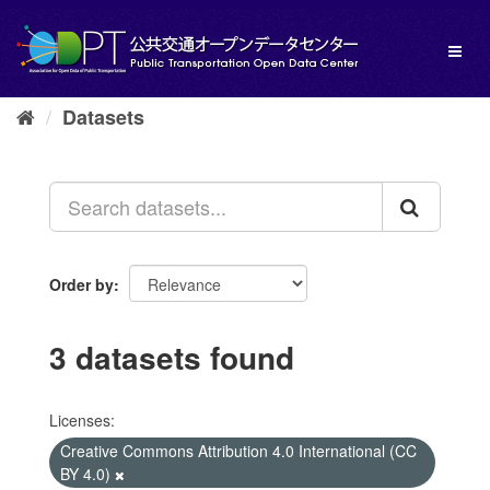
Skip
to
Toggl
content
naviga
Datasets
Order by
3 datasets found
Licenses:
Creative Commons Attribution 4.0 International (CC
BY 4.0)