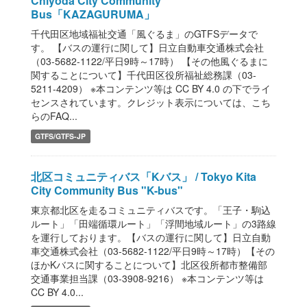
Chiyoda City Community
Bus「KAZAGURUMA」
千代田区地域福祉交通「風ぐるま」のGTFSデータで
す。 【バスの運行に関して】日立自動車交通株式会社
（03-5682-1122/平日9時～17時） 【その他風ぐるまに
関することについて】千代田区役所福祉総務課（03-
5211-4209） ※本コンテンツ等は CC BY 4.0 の下でライ
センスされています。クレジット表示については、こち
らのFAQ...
GTFS/GTFS-JP
北区コミュニティバス「Kバス」 / Tokyo Kita
City Community Bus "K-bus"
東京都北区を走るコミュニティバスです。「王子・駒込
ルート」「田端循環ルート」「浮間地域ルート」の3路線
を運行しております。【バスの運行に関して】日立自動
車交通株式会社（03-5682-1122/平日9時～17時）【その
ほかKバスに関することについて】北区役所都市整備部
交通事業担当課（03-3908-9216） ※本コンテンツ等は
CC BY 4.0...