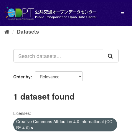
Skip
to
Toggl
content
naviga
Datasets
Order by
1 dataset found
Licenses:
Creative Commons Attribution 4.0 International (CC
BY 4.0)