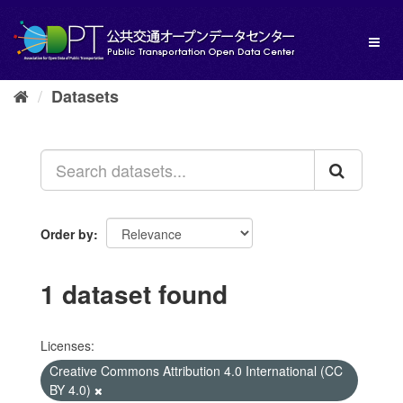
Skip
to
Toggl
content
naviga
Datasets
Order by
1 dataset found
Licenses:
Creative Commons Attribution 4.0 International (CC
BY 4.0)